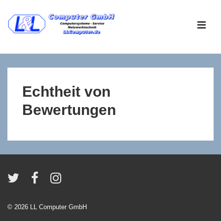
↓
Zum
ME
Inhalt
Main
Navigation
Echtheit von
Bewertungen
© 2026
LL Computer GmbH