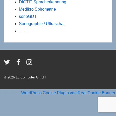
DICTIT Spracherkennung
Medikro Spirometrie
sonoGDT
Sonographie / Ultraschall
……..
© 2026
LL Computer GmbH
Superprofit
WordPress Cookie Plugin von Real Cookie Banner