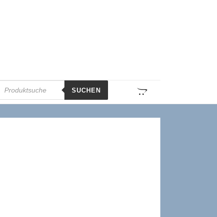
roducts
SUCHEN
earch