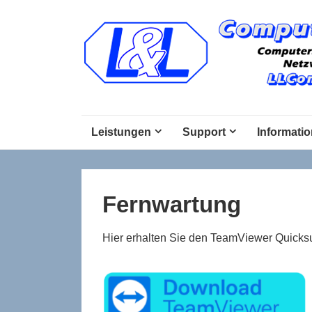
↓
Zum
Inhalt
Main
Leistungen
Support
Informati
Navigation
Fernwartung
Hier erhalten Sie den TeamViewer Quick