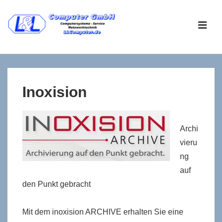
↓
Zum
ME
Inhalt
Main
Navigation
Inoxision
Archi
vieru
ng
auf
den Punkt gebracht
Mit dem inoxision ARCHIVE erhalten Sie eine