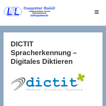
↓
Zum
ME
Inhalt
Main
Navigation
DICTIT
Spracherkennung –
Digitales Diktieren